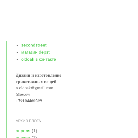
secondstreet
магазин depst
oldoak в контакте
Дизайн и изготовление
трикотажных вещей
n.oldoak@gmail.com
Moscow
+79104460299
АРХИВ БЛОГА
апреля
(1)
января
(1)