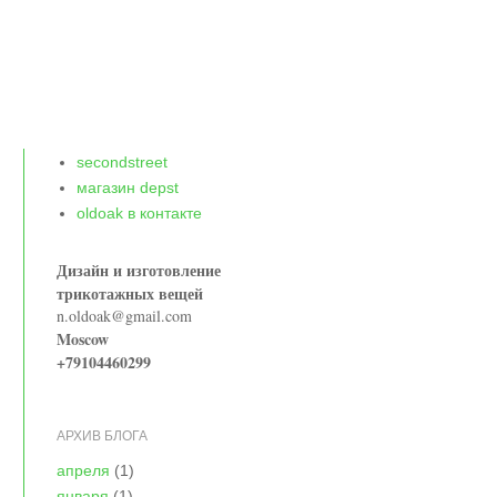
secondstreet
магазин depst
oldoak в контакте
Дизайн и изготовление
трикотажных вещей
n.oldoak@gmail.com
Moscow
+79104460299
АРХИВ БЛОГА
апреля
(1)
января
(1)