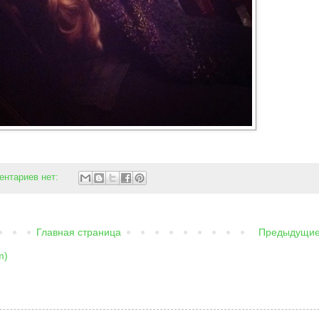
ентариев нет:
Главная страница
Предыдущи
m)